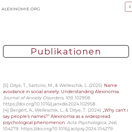
Zum
Inhalt
ALEXINOMIE.ORG
springen
Publikationen
[5] Ditye, T., Sartorio, M., & Welleschik, L. (2025).
Name
avoidance
in social anxiety: Understanding Alexinomia.
Journal of Anxiety Disorders, 109
, 102958.
https://doi.org/10.1016/j.janxdis.2024.102958
[4] Bergert, A., Welleschik, L., & Ditye, T. (2024).
„Why can’t i
say people’s names?“ Alexinomia as a widespread
psychological phenomenon.
Acta Psychologica, 246
,
104279. https://doi.org/10.1016/j.actpsy.2024.104279